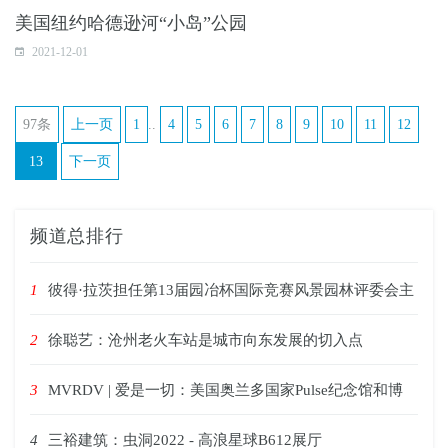
美国纽约哈德逊河“小岛”公园
2021-12-01
97条
上一页
1
..
4
5
6
7
8
9
10
11
12
13
下一页
频道总排行
1
彼得·拉茨担任第13届园冶杯国际竞赛风景园林评委会主
2
徐聪艺：沧州老火车站是城市向东发展的切入点
3
MVRDV | 爱是一切：美国奥兰多国家Pulse纪念馆和博
4
三裕建筑：虫洞2022 - 高浪星球B612展厅