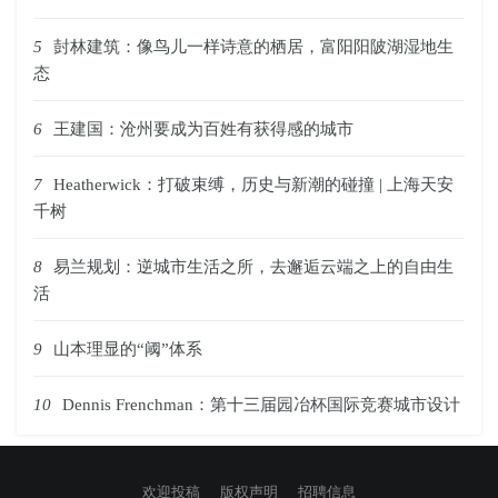
5
尌林建筑：像鸟儿一样诗意的栖居，富阳阳陂湖湿地生
态
6
王建国：沧州要成为百姓有获得感的城市
7
Heatherwick：打破束缚，历史与新潮的碰撞 | 上海天安
千树
8
易兰规划：逆城市生活之所，去邂逅云端之上的自由生
活
9
山本理显的“阈”体系
10
Dennis Frenchman：第十三届园冶杯国际竞赛城市设计
欢迎投稿
版权声明
招聘信息