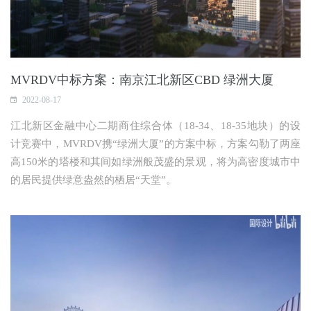
MVRDV中标方案：南京江北新区CBD 绿洲大厦
2022-08-17
江北新区金融中心二期商住综合体（18-34、18-35地块）的设
计竞赛中，MVRDV携“绿洲大厦”的方案中标，方案勾勒了两座
高150米的塔楼和其间如绿洲般茂盛的景观，将为高密度城市中
的居民提供绿意盎然的栖居“天堂”。