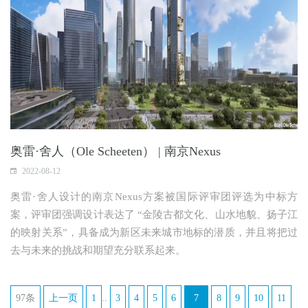
奥雷·舍人（Ole Scheeten） | 南京Nexus
2022-08-12
奥雷·舍人设计的南京Nexus方案被国际评审团评选为中标方
案，评审团强调设计表达了 “金陵古都文化、山水地貌、扬子江
的映射关系”，具备成为新区未来城市地标的潜质，并且将把过
去与未来的挑战和期望充分联系起来。
97条
上一页
1
..
3
4
5
6
7
8
9
10
11