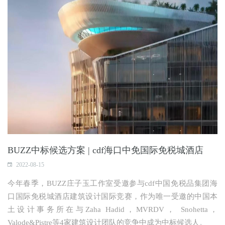
BUZZ中标候选方案 | cdf海口中免国际免税城酒店
2022-08-15
今年春季，BUZZ庄子玉工作室受邀参与cdf中国免税品集团海
口国际免税城酒店建筑设计国际竞赛，作为唯一受邀的中国本
土设计事务所在与Zaha Hadid，MVRDV， Snohetta，
Valode&Pistre等4家建筑设计团队的竞争中成为中标候选人。