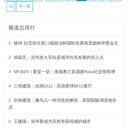
..
13
下一页
频道总排行
1
彼得·拉茨担任第13届园冶杯国际竞赛风景园林评委会主
2
徐聪艺：沧州老火车站是城市向东发展的切入点
3
MVRDV | 爱是一切：美国奥兰多国家Pulse纪念馆和博
4
三裕建筑：虫洞2022 - 高浪星球B612展厅
5
尌林建筑：像鸟儿一样诗意的栖居，富阳阳陂湖湿地生
态
6
王建国：沧州要成为百姓有获得感的城市