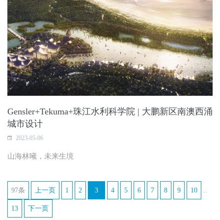
Gensler+Tekuma+珠江水利科学院 | 大鹏新区南澳西涌
城市设计
2023-05-06
山海林曦，未来生境
97条
上一页
1
2
3
4
5
6
7
8
9
10
..
13
下一页