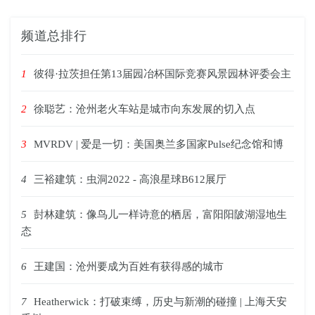
频道总排行
1
彼得·拉茨担任第13届园冶杯国际竞赛风景园林评委会主
2
徐聪艺：沧州老火车站是城市向东发展的切入点
3
MVRDV | 爱是一切：美国奥兰多国家Pulse纪念馆和博
4
三裕建筑：虫洞2022 - 高浪星球B612展厅
5
尌林建筑：像鸟儿一样诗意的栖居，富阳阳陂湖湿地生
态
6
王建国：沧州要成为百姓有获得感的城市
7
Heatherwick：打破束缚，历史与新潮的碰撞 | 上海天安