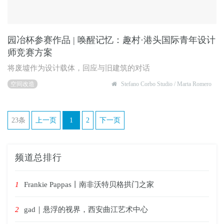
园冶杯参赛作品 | 唤醒记忆：趣村·港头国际青年设计
师竞赛方案
将废墟作为设计载体，回应与旧建筑的对话
空间改造
Stefano Corbo Studio / Marta Romero
23条
上一页
1
2
下一页
频道总排行
1
Frankie Pappas丨南非沃特贝格拱门之家
2
gad｜悬浮的视界，西安曲江艺术中心