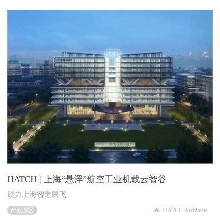
HATCH | 上海“悬浮”航空⼯业机载云智⾕
助⼒上海智造腾飞
产业园区
HATCH Architects