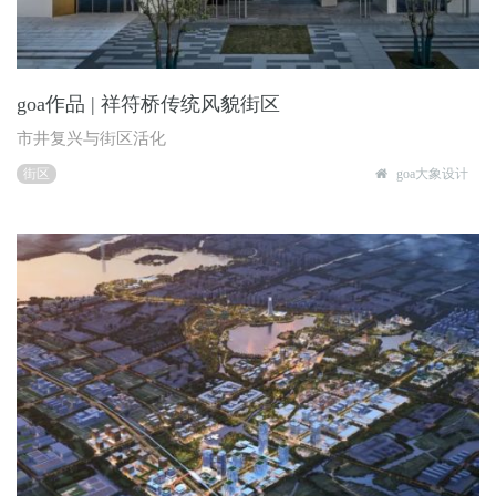
goa作品 | 祥符桥传统风貌街区
市井复兴与街区活化
街区
goa大象设计