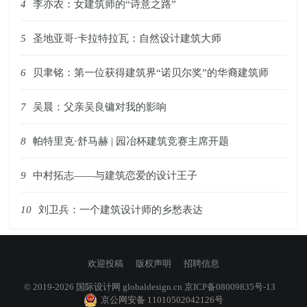
4
李亦农：女建筑师的“诗意之路”
5
圣地亚哥·卡拉特拉瓦：自然设计建筑大师
6
贝聿铭：第一位获得建筑界“诺贝尔奖”的华裔建筑师
7
吴晨：父亲吴良镛对我的影响
8
帕特里克·舒马赫 | 园冶杯建筑竞赛主席开题
9
中村拓志——与建筑恋爱的设计王子
10
刘卫兵：一个建筑设计师的乡愁表达
欢迎投稿
版权声明
招聘信息
© 2019-2026 国际设计网
globaldesign.cn
京ICP备08009835号-13
京公网安备 11010502042126号