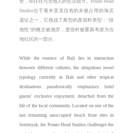
受，却往往与当地人的生活脱节。Potato Head
Studios位于塞米亚克仅有的未被占用的海滨
遗址之一，它挑战了典型的度假村类型：“排
他性”的概念被抛弃，度假村被重新考虑为当
地社区的一部分。
While the essence of Bali lies in interaction
between different cultures, the ubiquitous resort
typology currently in Bali and other tropical
destinations paradoxically emphasizes hotel
guests’ exclusive enjoyment, detached from the
life of the local community. Located on one of the
last remaining unoccupied beach front sites in
Seminyak, the Potato Head Studios challenges the