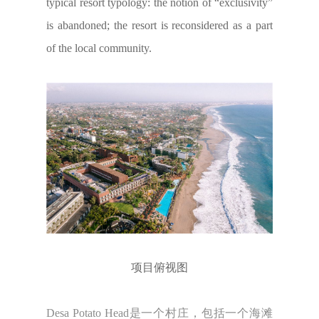
typical resort typology: the notion of “exclusivity”
is abandoned; the resort is reconsidered as a part
of the local community.
项目俯视图
Desa Potato Head是一个村庄，包括一个海滩