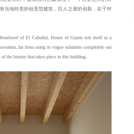
有当地特质的创意型建筑，巨人之屋的创新，在于对
bourhood of El Cabañal, House of Giants sets itself as a
innovation, far from using in vogue solutions completely out
f the history that takes place in this building.