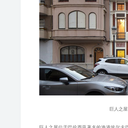
巨人之屋 ©It
巨人之屋位于巴伦西亚著名的渔港埃尔卡