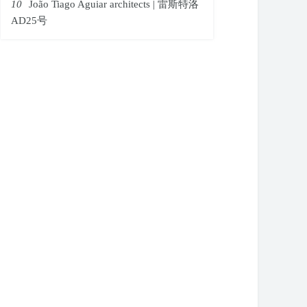
10
João Tiago Aguiar architects | 雷斯特洛
AD25号