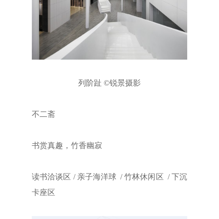
列阶趾 ©锐景摄影
不二斋
书赏真趣，竹香幽寂
读书洽谈区 / 亲子海洋球 / 竹林休闲区 / 下沉
卡座区