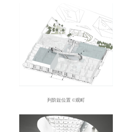
列阶趾位置 ©观町