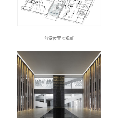
前堂位置 ©观町