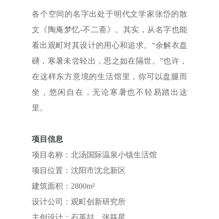
各个空间的名字出处于明代文学家张岱的散
文《陶庵梦忆-不二斋》。其实，从名字也能
看出观町对其设计的用心和追求。“余解衣盘
礴，寒暑未尝轻出，思之如在隔世。”也许，
在这样东方意境的生活馆里，你可以盘腿而
坐，悠闲自在，无论寒暑也不轻易踏出这
里。
项目信息
项目名称：北汤国际温泉小镇生活馆
项目位置：沈阳市沈北新区
建筑面积：2800m²
设计公司：观町创新研究所
主创设计：石英喆、张筱星