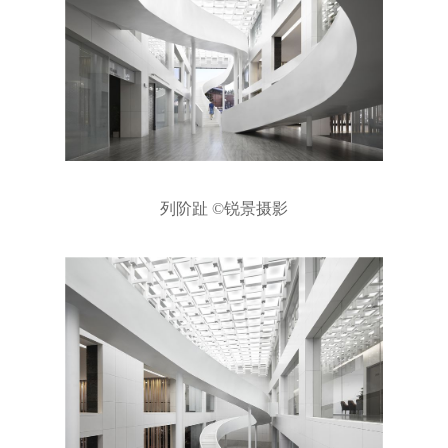
列阶趾 ©锐景摄影