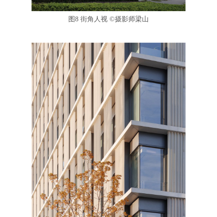
图8 街角人视
©
摄影师梁山