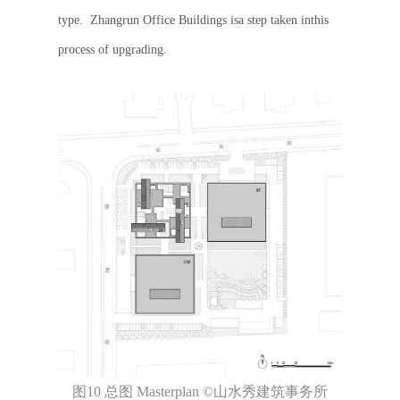
type. Zhangrun Office Buildings isa step taken inthis
process of upgrading.
图10 总图 Masterplan ©山水秀建筑事务所