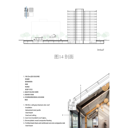
图14 剖面