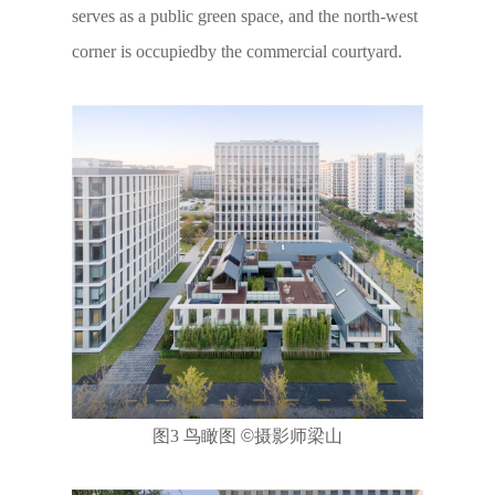
serves as a public green space, and the north-west
corner is occupiedby the commercial courtyard.
图3 鸟瞰图
©
摄影师梁山